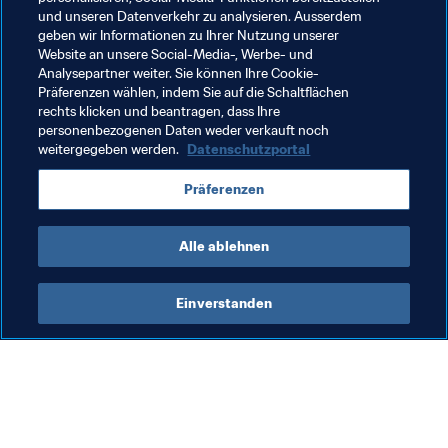
und unseren Datenverkehr zu analysieren. Ausserdem
Verwandte Themen
geben wir Informationen zu Ihrer Nutzung unserer
Website an unsere Social-Media-, Werbe- und
Analysepartner weiter. Sie können Ihre Cookie-
FIFA-Stiftung
Organisation
Puerto Rico
Präferenzen wählen, indem Sie auf die Schaltflächen
rechts klicken und beantragen, dass Ihre
Concacaf
personenbezogenen Daten weder verkauft noch
weitergegeben werden.
Datenschutzportal
Präferenzen
Alle ablehnen
FIFA-Stiftung
Einverstanden
FIFA-Stiftung