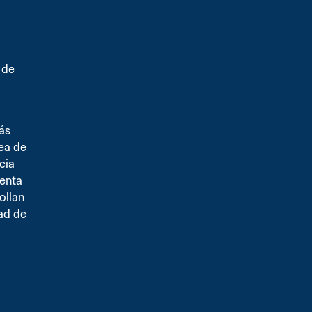
de 
s 
ea de 
ia 
enta 
llan 
d de 