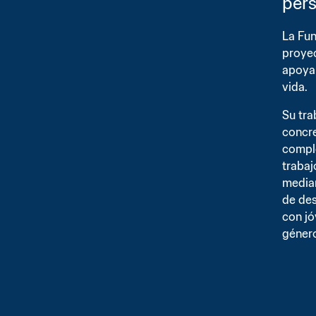
pers
La Fun
proyec
apoyar
vida.
Su tra
concre
comple
trabaj
median
de des
con jó
género