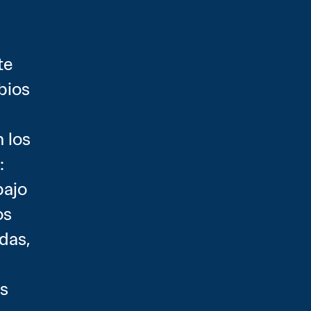
e 
ios 
los 
 
ajo 
s 
as, 
s 