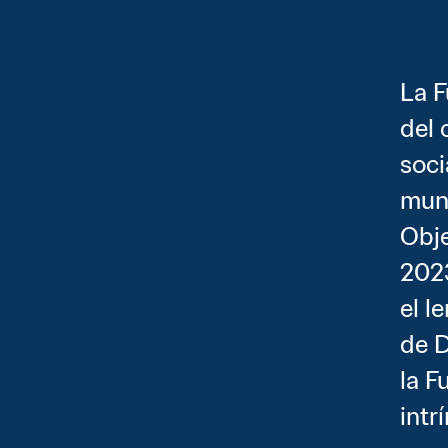
La F
del 
soci
mund
Obje
2023
el l
de D
la F
intr