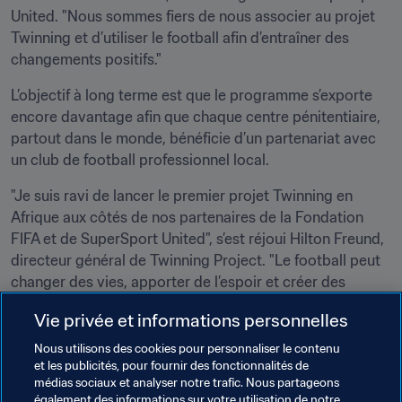
United. "Nous sommes fiers de nous associer au projet 
Twinning et d’utiliser le football afin d’entraîner des 
changements positifs."
L’objectif à long terme est que le programme s’exporte 
encore davantage afin que chaque centre pénitentiaire, 
partout dans le monde, bénéficie d’un partenariat avec 
un club de football professionnel local.
"Je suis ravi de lancer le premier projet Twinning en 
Afrique aux côtés de nos partenaires de la Fondation 
FIFA et de SuperSport United", s’est réjoui Hilton Freund, 
directeur général de Twinning Project. "Le football peut 
changer des vies, apporter de l’espoir et créer des 
opportunités. C’est un privilège pour mes partenaires 
Vie privée et informations personnelles
impliqués dans le football et pour moi-même d’étendre 
notre travail à l’Afrique."
Nous utilisons des cookies pour personnaliser le contenu
et les publicités, pour fournir des fonctionnalités de
médias sociaux et analyser notre trafic. Nous partageons
Thèmes en lien
également des informations sur votre utilisation de notre