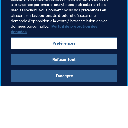
site avec nos partenaires analytiques, publicitaires et de
médias sociaux. Vous pouvez choisir vos préférences en
Fondation FIFA
Organisation
South Africa
cliquant sur les boutons de droite, et déposer une
demande d’opposition à la vente / la transmission de vos
CAF
données personnelles.
Portail de protection des
données
Préférences
Refuser tout
Fondation FIFA
J’accepte
Fondation FIFA
Fon
Fondation FIFA
La
à 
ve