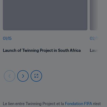
01
/
15
02
/
15
Launch of Twinning Project in South Africa
Launch of
Le lien entre Twinning Project et la 
Fondation FIFA
 n’est 